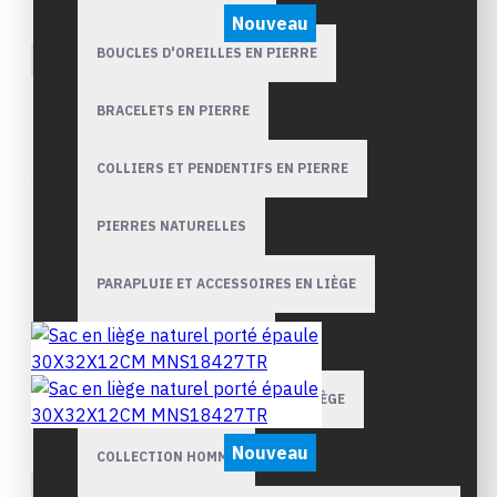
Nouveau
BOUCLES D'OREILLES EN PIERRE
Prestige
Sac en liège naturel porté
BRACELETS EN PIERRE
épaule 30X28X15CM
MNS18410BNB
COLLIERS ET PENDENTIFS EN PIERRE
€168,00
PIERRES NATURELLES
PARAPLUIE ET ACCESSOIRES EN LIÈGE
ACCESSOIRES EN LIÈGE
CHAPEAUX ET CASQUETTES EN LIÈGE
Nouveau
COLLECTION HOMME
Prestige