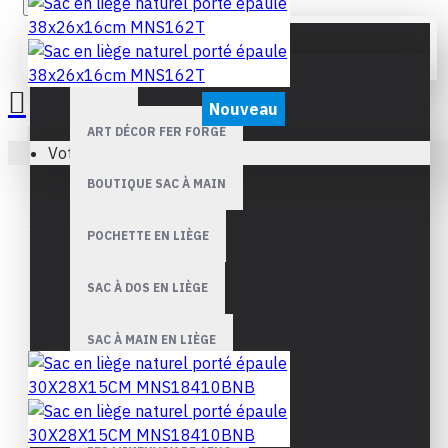
Tout
TOUT
Nouveau
ART DÉCOR FER FORGÉ
MNT
Votre panier est vide !
Sac en liège naturel porté
BOUTIQUE SAC À MAIN
épaule 38x26x16cm MNS162T
POCHETTE EN LIÈGE
€138,00
SAC À DOS EN LIÈGE
SAC À MAIN EN LIÈGE
SAC BANDOULIÈRE EN LIÈGE
LES MINÉRAUX DE VÉRO