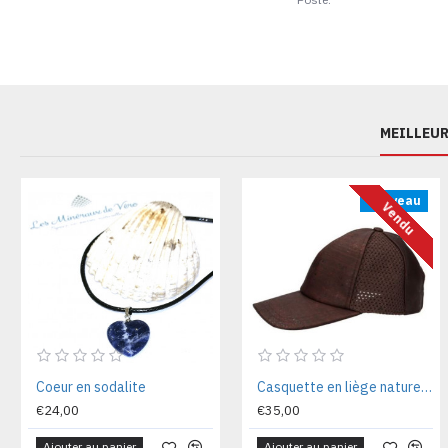
MEILLEUR
Nouveau
Vendu
Coeur en sodalite
Casquette en liège naturel coton rede MSCAQTMR58 Tl n.58
€24,00
€35,00
Ajouter au panier
Ajouter au panier