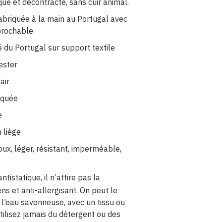
ique et décontracté, sans cuir animal.
abriquée à la main au Portugal avec
prochable.
é du Portugal sur support textile
ester
air
aquée
e
 liège
doux, léger, résistant, imperméable,
ntistatique, il n’attire pas la
ens et anti-allergisant. On peut le
l’eau savonneuse, avec un tissu ou
ilisez jamais du détergent ou des