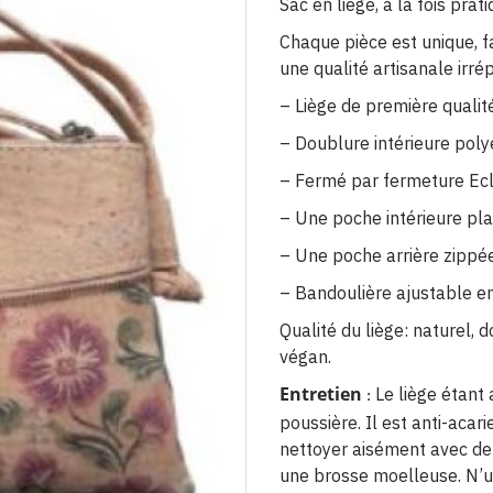
Sac en liège, à la fois prat
Chaque pièce est unique, f
une qualité artisanale irré
– Liège de première qualit
– Doublure intérieure poly
– Fermé par fermeture Ecl
– Une poche intérieure pl
– Une poche arrière zippé
– Bandoulière ajustable en
Qualité du liège: naturel, 
végan.
Entretien
Le liège étant a
:
poussière. Il est anti-acari
nettoyer aisément avec de 
une brosse moelleuse. N’ut