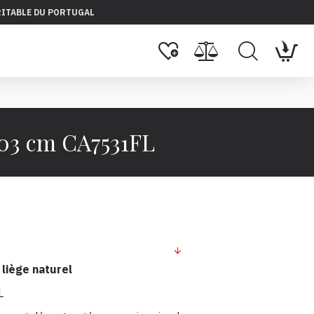
RITABLE DU PORTUGAL
x 03 cm CA7531FL
 liège naturel
L