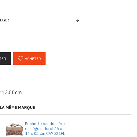
ÈGE!
IER
ACHETER
x 13.00cm
 LA MÊME MARQUE
e
Pochette bandoulière
en liège naturel 26 x
14 x 03 cm CA7521FL