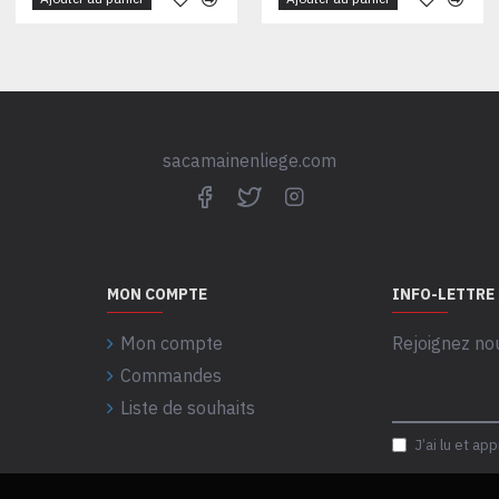
sacamainenliege.com
MON COMPTE
INFO-LETTRE
Mon compte
Rejoignez no
Commandes
Liste de souhaits
J’ai lu et ap