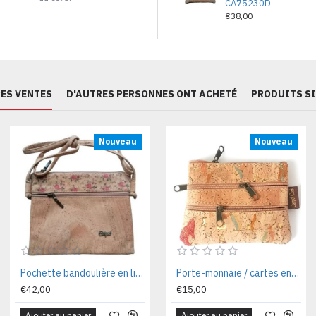
CA75230D
€38,00
ES VENTES
D'AUTRES PERSONNES ONT ACHETÉ
PRODUITS S
Nouveau
Nouveau
Pochette bandoulière en liège naturel dore 22 x 17 x 03 cm CA1011FL
Porte-monnaie / cartes en liège naturel 12x 09 x 02 cm CA1073OLR
€42,00
€15,00
Ajouter au panier
Ajouter au panier