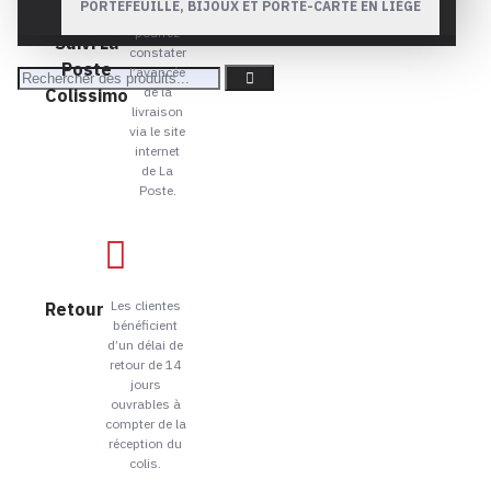
PORTEFEUILLE, BIJOUX ET PORTE-CARTE EN LIÈGE
Vous
Num.
pourrez
Suivi La
constater
Poste
l’avancée
de la
Colissimo
livraison
via le site
internet
de La
Poste.
Les clientes
Retour
bénéficient
d’un délai de
retour de 14
jours
ouvrables à
compter de la
réception du
colis.