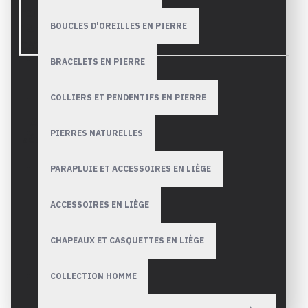
BOUCLES D'OREILLES EN PIERRE
BRACELETS EN PIERRE
COLLIERS ET PENDENTIFS EN PIERRE
Payez avec
Achats
Paypal ou
PIERRES NATURELLES
sécurisés
Stripe de
façon
PARAPLUIE ET ACCESSOIRES EN LIÈGE
simple et
plus
sécurisée,
ACCESSOIRES EN LIÈGE
toutes les
transactions
sont
CHAPEAUX ET CASQUETTES EN LIÈGE
cryptés.
COLLECTION HOMME