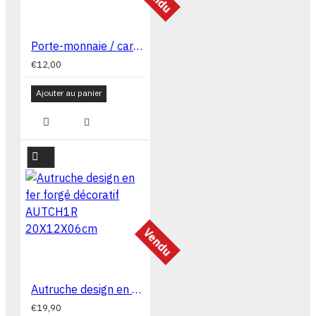
Porte-monnaie / cartes en liège naturel 11,5 x 07 x 02 cm CA1073AZL
€12,00
Ajouter au panier
Vendu
Autruche design en fer forgé décoratif AUTCH1R 20X12X06cm
€19,90