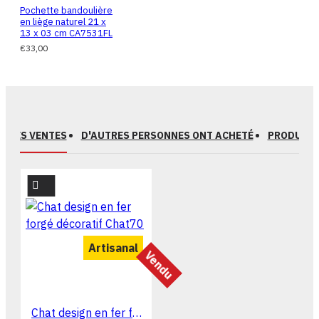
Pochette bandoulière
en liège naturel 21 x
13 x 03 cm CA7531FL
€33,00
EURES VENTES
D'AUTRES PERSONNES ONT ACHETÉ
PRODUITS
Artisanal
Vendu
Chat design en fer forgé décoratif Chat70