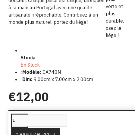
douceur. Chaque pièce est unique, fabriquée
verte et
à la main au Portugal avec une qualité
plus
artisanale irréprochable. Contribuez à un
durable,
monde plus naturel, portez du liège!
osez le
liège !
Stock:
En Stock
Modèle:
CA740N
Dim:
9.00cm x 7.00cm x 2.00cm
€12,00
PRODUITS SIMILAIRES
DE LA MÊME MARQUE
AJOUTER AU PANIER