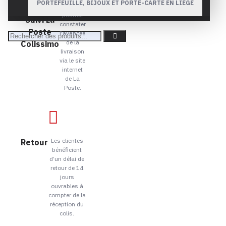
PORTEFEUILLE, BIJOUX ET PORTE-CARTE EN LIÈGE
Vous
Num.
pourrez
Suivi La
constater
Poste
l’avancée
de la
Colissimo
livraison
via le site
internet
de La
Poste.
Les clientes
Retour
bénéficient
d’un délai de
retour de 14
jours
ouvrables à
compter de la
réception du
colis.