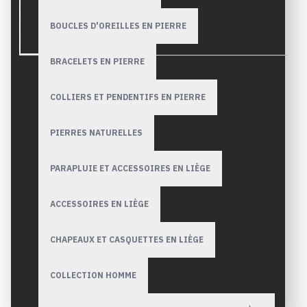
BOUCLES D'OREILLES EN PIERRE
BRACELETS EN PIERRE
COLLIERS ET PENDENTIFS EN PIERRE
Payez avec
Achats
Paypal ou
PIERRES NATURELLES
sécurisés
Stripe de
façon
PARAPLUIE ET ACCESSOIRES EN LIÈGE
simple et
plus
sécurisée,
ACCESSOIRES EN LIÈGE
toutes les
transactions
sont
CHAPEAUX ET CASQUETTES EN LIÈGE
cryptés.
COLLECTION HOMME