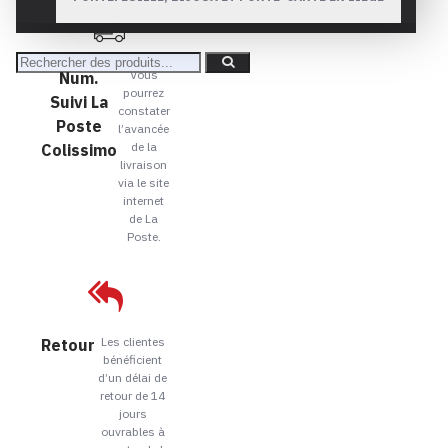
Vous
Num.
pourrez
Suivi La
constater
Poste
l’avancée
de la
Colissimo
livraison
via le site
internet
de La
Poste.
Les clientes
Retour
bénéficient
d’un délai de
retour de 14
jours
ouvrables à