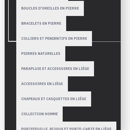
BOUCLES D'OREILLES EN PIERRE
BRACELETS EN PIERRE
COLLIERS ET PENDENTIFS EN PIERRE
PIERRES NATURELLES
PARAPLUIE ET ACCESSOIRES EN LIÈGE
Payez avec
Achats
Paypal ou
sécurisés
Stripe de
ACCESSOIRES EN LIÈGE
façon
simple et
plus
CHAPEAUX ET CASQUETTES EN LIÈGE
sécurisée,
toutes les
transactions
COLLECTION HOMME
sont
cryptés.
PORTEFEUILLE, BIJOUX ET PORTE-CARTE EN LIÈGE