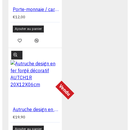
Porte-monnaie / cartes en liège naturel 11,5 x 07 x 02 cm CA1073AZL
€12,00
Ajouter au panier
Vendu
Autruche design en fer forgé décoratif AUTCH1R 20X12X06cm
€19,90
Ajouter au panier