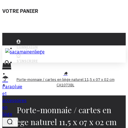
VOTRE PANIER
CONNEXION
S'INSCRIRE
Porte-monnaie / cartes en liège naturel 11,5 x 07 x 02 cm
CA1073BL
Parapluie
et
accessoires
en
Porte-monnaie / cartes en
liège
liège naturel 11,5 x 07 x 02 cm