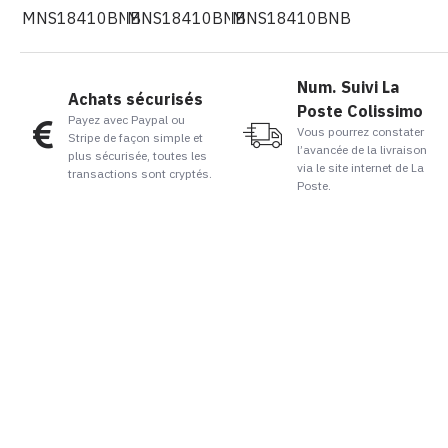
Num. Suivi La
Achats sécurisés
Poste Colissimo
Payez avec Paypal ou
Vous pourrez constater
Stripe de façon simple et
l’avancée de la livraison
plus sécurisée, toutes les
via le site internet de La
transactions sont cryptés.
Poste.