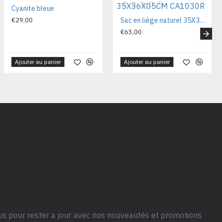
Vendu
Cyanite bleue
€29,00
Sac en liège naturel 35X36X05CM CA1030R
€63,00
Ajouter au panier
Ajouter au panier
us pour rester a jour avec nos nouveautés et promotions