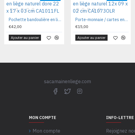
Pochette bandoulière en liège naturel dore 22 x 17 x 03 cm CA1011FL
Porte-monnaie / cartes en liège naturel 12x 09 x 02 cm CA1073OLR
€42,00
€15,00
Ajouter au panier
Ajouter au panier
sacamainenliege.com
MON COMPTE
INFO-LETTRE
Mon compte
Rejoignez no