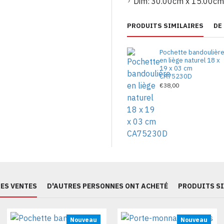
Dim:
30.00cm x 15.00cm
PRODUITS SIMILAIRES
DE
Pochette bandoulièr
en liège naturel 18 x
19 x 03 cm
CA75230D
€38,00
ES VENTES
D'AUTRES PERSONNES ONT ACHETÉ
PRODUITS S
Nouveau
Nouveau