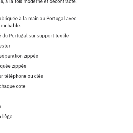
le, à la fois moderne et décontracté,
abriquée à la main au Portugal avec
prochable.
é du Portugal sur support textile
ester
 séparation zippée
aquée zippée
ur téléphone ou clés
 chaque cote
e
 liège