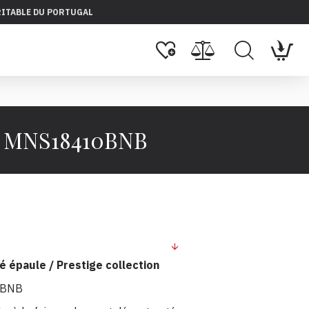
RITABLE DU PORTUGAL
CM MNS18410BNB
té épaule / Prestige collection
0BNB