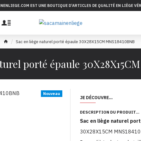
INENLIEGE.COM EST UNE BOUTIQUE D’ARTICLES DE QUALITÉ EN LIÈGE VÉ
Sac en liège naturel porté épaule 30X28X15CM MNS18410BNB
naturel porté épaule 30X28X15
Nouveau
JE DÉCOUVRE...
DESCRIPTION DU PRODUIT...
Sac en liège naturel por
30X28X15CM MNS1841