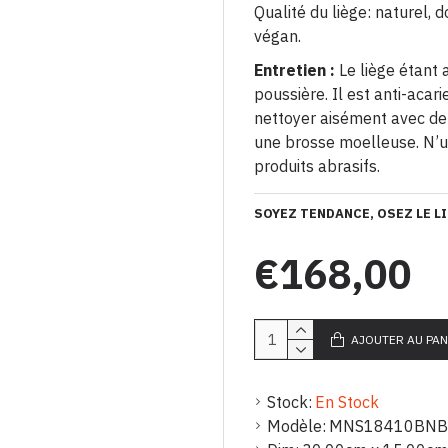
Qualité du liège: naturel, 
végan.
Entretien :
Le liège étant a
poussière. Il est anti-acari
nettoyer aisément avec de 
une brosse moelleuse. N’ut
produits abrasifs.
SOYEZ TENDANCE, OSEZ LE LI
€168,00
AJOUTER AU PAN
Stock:
En Stock
Modèle:
MNS18410BNB