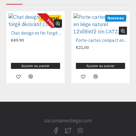
Artisanal
Nouveau
Vendu
Chat design en fer forgé décoratif Chat70
€49,90
Porte-cartes compact en liège naturel 12x08x02 cm CA7225V
€21,00
Ajouter au panier
Ajouter au panier
sacamainenliege.com