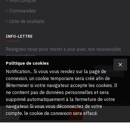
Mon compte
Commandes
Liste de souhaits
INFO-LETTRE
Rejoignez nous pour rester a jour avec nos nouveautés
et promotions
Politique de cookies
Notification... Si vous vous rendez sur la page de
ENVOYER
connexion, un cookie temporaire sera créé afin de
J’ai lu et approuvé la rubrique
Conditions générales de ventes
déterminer si votre navigateur accepte les cookies. Il
ne contient pas de données personnelles et sera
supprimé automatiquement à la fermeture de votre
2012 © 2024 Sacamainenliege.com. Tous droits réservés
navigateur. Si vous vous déconnectez de votre
compte, le cookie de connexion sera effacé.
AJOUTER AU PANIER