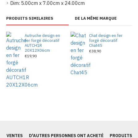
Dim:
5.00cm x 7.00cm x 24.00cm
PRODUITS SIMILAIRES
DE LA MÊME MARQUE
Autruche design en
Chat design en fer
fer forgé décoratif
forgé décoratif
AUTCH1R
Chat45
20X12X06cm
€38,90
€19,90
ES VENTES
D'AUTRES PERSONNES ONT ACHETÉ
PRODUITS S