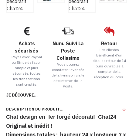
Achats
Num. Suivi La
Retour
Les clientes
sécurisés
Poste
bénéficient d’un
Payez avec Paypal
Colissimo
délai de retour de 14
ou Stripe de façon
Vous pourrez
jours ouvrables à
simple et plus
constater l’avancée
compter de la
sécurisée, toutes
de la livraison via le
réception du colis.
les transactions
site internet de La
sont cryptés.
Poste.
JE DÉCOUVRE...
DESCRIPTION DU PRODUIT...
Chat design en fer forgé décoratif Chat24
Original et inédit !
Dimensions totales : hauteur 24 x longueur 7 x