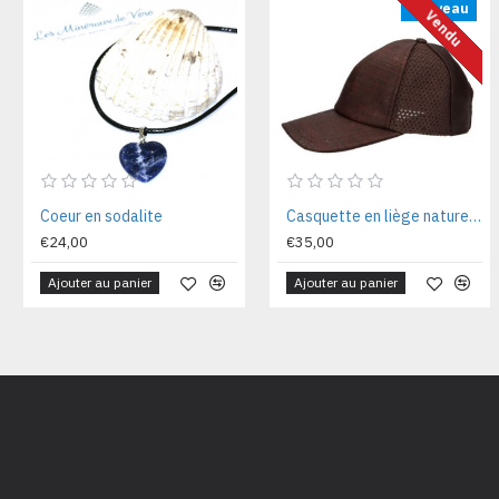
Nouveau
Vendu
Coeur en sodalite
Casquette en liège naturel coton rede MSCAQTMR58 Tl n.58
€24,00
€35,00
Ajouter au panier
Ajouter au panier