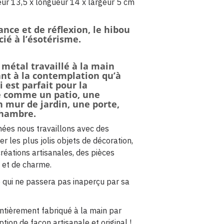
eur 13,5 x longueur 14 x largeur 5 cm
nce et de réflexion, le hibou
ié à l’ésotérisme.
métal travaillé à la main
ant à la contemplation qu’à
i est parfait pour la
e comme un patio, une
n mur de jardin, une porte,
chambre.
ées nous travaillons avec des
r les plus jolis objets de décoration,
créations artisanales, des pièces
s et de charme.
le qui ne passera pas inaperçu par sa
ntièrement fabriqué à la main par
tion de façon artisanale et original !