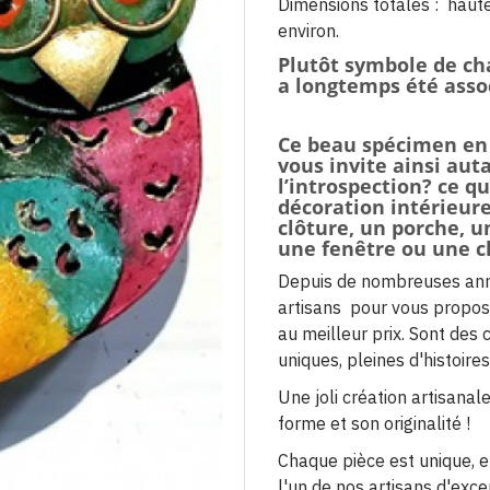
Dimensions totales : haut
environ.
Plutôt symbole de cha
a longtemps été assoc
Ce beau spécimen en 
vous invite ainsi aut
l’introspection? ce qu
décoration intérieur
clôture, un porche, u
une fenêtre ou une 
Depuis de nombreuses ann
artisans pour vous propose
au meilleur prix. Sont des 
uniques, pleines d'histoire
Une joli création artisana
forme et son originalité !
Chaque pièce est unique, e
l'un de nos artisans d'excep