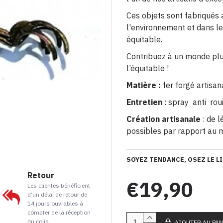
Ces objets sont fabriqués 
l'environnement et dans l
équitable.
Contribuez à un monde pl
l’équitable !
Matière :
fer forgé artisan
Entretien
: spray anti rou
Création artisanale
: de 
possibles par rapport au 
SOYEZ TENDANCE, OSEZ LE LI
Retour
€19,90
Les clientes bénéficient
d’un délai de retour de
14 jours ouvrables à
compter de la réception
du colis.
AJOUTER AU PAN