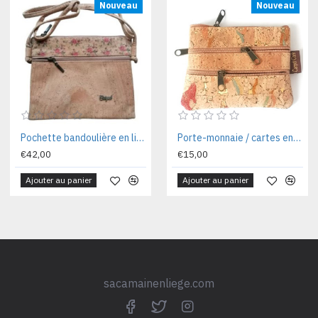
Nouveau
Nouveau
Pochette bandoulière en liège naturel dore 22 x 17 x 03 cm CA1011FL
Porte-monnaie / cartes en liège naturel 12x 09 x 02 cm CA1073OLR
€42,00
€15,00
Ajouter au panier
Ajouter au panier
sacamainenliege.com