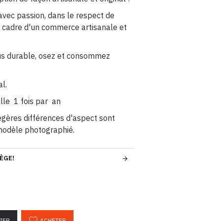
avec passion, dans le respect de
e cadre d'un commerce artisanale et
us durable, osez et consommez
al.
ille 1 fois par an
légères différences d'aspect sont
modèle photographié.
ÈGE!
IER
ACHETER