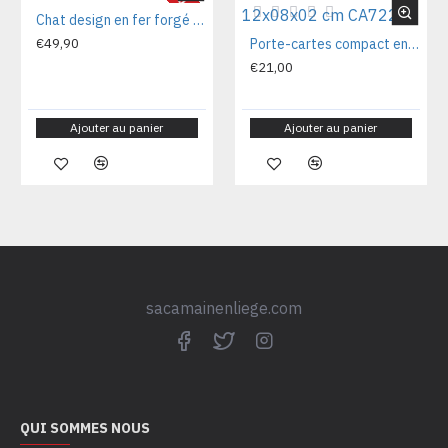
Chat design en fer forgé décoratif Chat70
€49,90
Porte-cartes compact en liège naturel 12x08x02 cm CA7225V
€21,00
Ajouter au panier
Ajouter au panier
sacamainenliege.com
QUI SOMMES NOUS