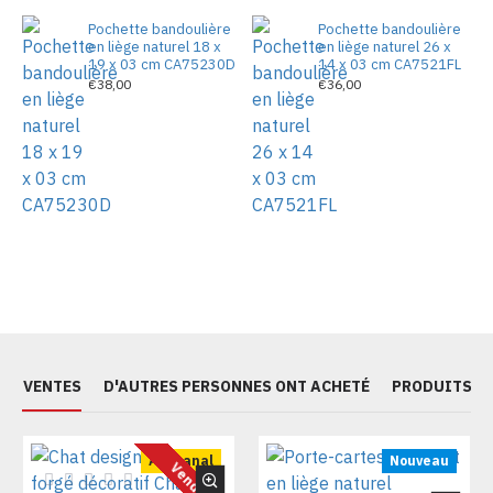
Pochette bandoulière
Pochette bandoulière
en liège naturel 18 x
en liège naturel 26 x
19 x 03 cm CA75230D
14 x 03 cm CA7521FL
€38,00
€36,00
ES VENTES
D'AUTRES PERSONNES ONT ACHETÉ
PRODUITS S
Artisanal
Nouveau
Vendu