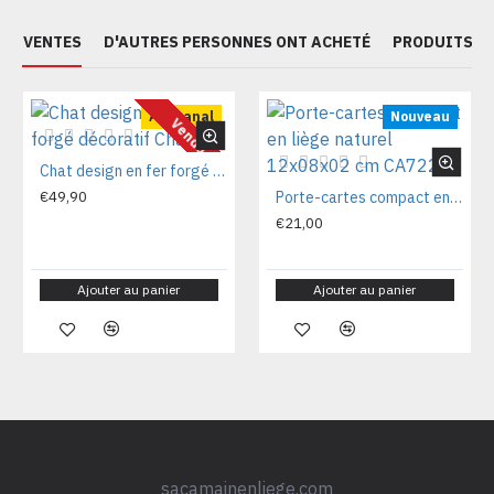
ES VENTES
D'AUTRES PERSONNES ONT ACHETÉ
PRODUITS S
Artisanal
Nouveau
Vendu
Chat design en fer forgé décoratif Chat70
€49,90
Porte-cartes compact en liège naturel 12x08x02 cm CA7225V
€21,00
Ajouter au panier
Ajouter au panier
sacamainenliege.com