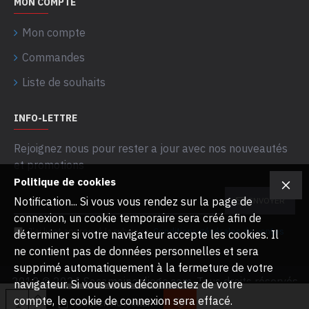
MON COMPTE
Mon compte
Commandes
Liste de souhaits
INFO-LETTRE
Rejoignez nous pour rester a jour avec nos nouveautés
et promotions
Politique de cookies
Notification... Si vous vous rendez sur la page de
ENVOYER
connexion, un cookie temporaire sera créé afin de
J’ai lu et approuvé la rubrique
Conditions générales de ventes
déterminer si votre navigateur accepte les cookies. Il
ne contient pas de données personnelles et sera
supprimé automatiquement à la fermeture de votre
2012 © 2024 Sacamainenliege.com. Tous droits réservés
navigateur. Si vous vous déconnectez de votre
compte, le cookie de connexion sera effacé.
AJOUTER AU PANIER