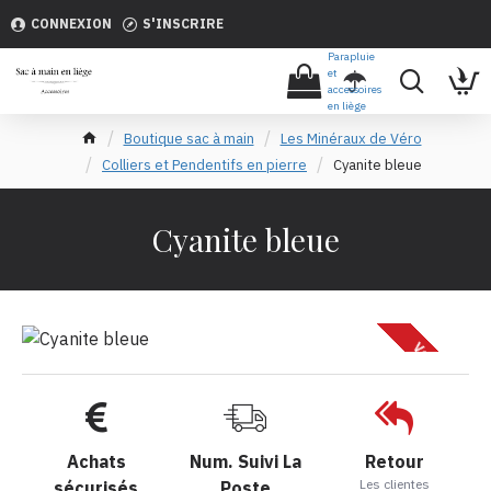
CONNEXION
S'INSCRIRE
Parapluie
et
accessoires
en liège
Boutique sac à main
Les Minéraux de Véro
Colliers et Pendentifs en pierre
Cyanite bleue
Cyanite bleue
Vendu
Achats
Num. Suivi La
Retour
Les clientes
sécurisés
Poste