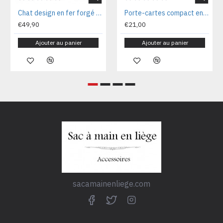
Chat design en fer forgé décoratif Chat70
Porte-cartes compact en liège naturel 12x08x02 cm CA7225V
€49,90
€21,00
Ajouter au panier
Ajouter au panier
sacamainenliege.com