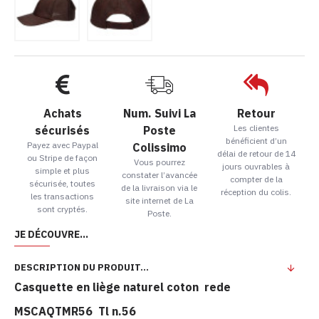
Achats
Num. Suivi La
Retour
Les clientes
sécurisés
Poste
bénéficient d’un
Payez avec Paypal
Colissimo
délai de retour de 14
ou Stripe de façon
Vous pourrez
jours ouvrables à
simple et plus
constater l’avancée
compter de la
sécurisée, toutes
de la livraison via le
réception du colis.
les transactions
site internet de La
sont cryptés.
Poste.
JE DÉCOUVRE...
DESCRIPTION DU PRODUIT...
Casquette en liège naturel coton rede
MSCAQTMR56 Tl n.56