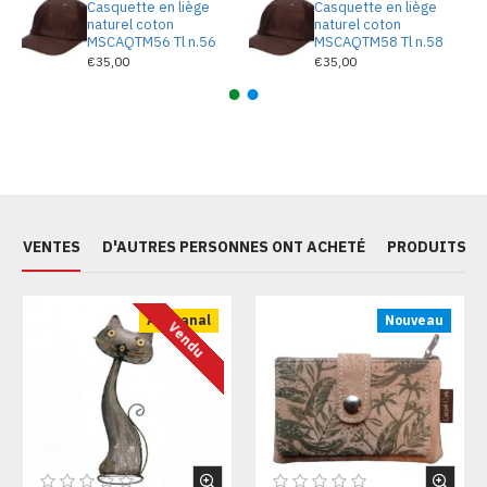
Casquette en liège
Casquette en liège
naturel coton
naturel coton
MSCAQTM56 Tl n.56
MSCAQTM58 Tl n.58
€35,00
€35,00
ES VENTES
D'AUTRES PERSONNES ONT ACHETÉ
PRODUITS S
Artisanal
Nouveau
Vendu