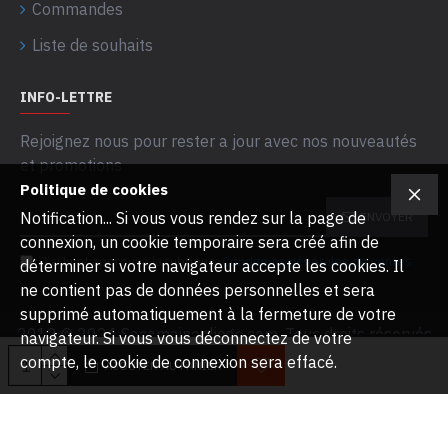
Commandes
Liste de souhaits
INFO-LETTRE
Rejoignez nous pour rester a jour avec nos nouveautés
et promotions
Politique de cookies
Notification... Si vous vous rendez sur la page de
ENVOYER
connexion, un cookie temporaire sera créé afin de
J’ai lu et approuvé la rubrique
Conditions générales de ventes
déterminer si votre navigateur accepte les cookies. Il
ne contient pas de données personnelles et sera
supprimé automatiquement à la fermeture de votre
2012 © 2024 Sacamainenliege.com. Tous droits réservés
navigateur. Si vous vous déconnectez de votre
compte, le cookie de connexion sera effacé.
AJOUTER AU PANIER