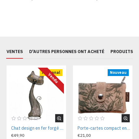
ES VENTES
D'AUTRES PERSONNES ONT ACHETÉ
PRODUITS S
Artisanal
Nouveau
Vendu
Chat design en fer forgé décoratif Chat70
Porte-cartes compact en liège naturel 12x08x02 cm CA7225V
€49,90
€21,00