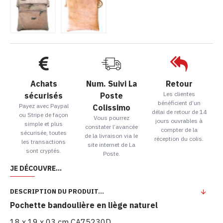
Achats
Num. Suivi La
Retour
Les clientes
sécurisés
Poste
bénéficient d’un
Payez avec Paypal
Colissimo
délai de retour de 14
ou Stripe de façon
Vous pourrez
jours ouvrables à
simple et plus
constater l’avancée
compter de la
sécurisée, toutes
de la livraison via le
réception du colis.
les transactions
site internet de La
sont cryptés.
Poste.
JE DÉCOUVRE...
DESCRIPTION DU PRODUIT...
Pochette bandoulière en liège naturel
18 x 19 x 03 cm CA75230D