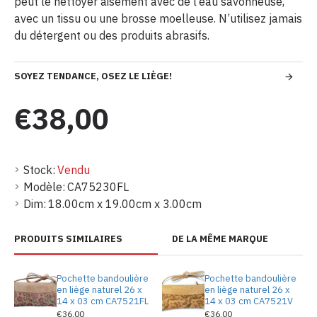
peut le nettoyer aisément avec de l’eau savonneuse,
avec un tissu ou une brosse moelleuse. N’utilisez jamais
du détergent ou des produits abrasifs.
SOYEZ TENDANCE, OSEZ LE LIÈGE!
€38,00
Stock:
Vendu
Modèle:
CA75230FL
Dim:
18.00cm x 19.00cm x 3.00cm
PRODUITS SIMILAIRES
DE LA MÊME MARQUE
Pochette bandoulière
Pochette bandoulière
en liège naturel 26 x
en liège naturel 26 x
14 x 03 cm CA7521FL
14 x 03 cm CA7521V
€36,00
€36,00