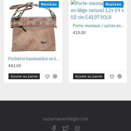
Nouveau
Nouveau
Porte-monnaie / cartes en liège naturel 12x 09 x 02 cm CA1073OLR
€15,00
Pochette bandoulière en liège naturel dore 22 x 17 x 03 cm CA1011FL
€42,00
Ajouter au panier
Ajouter au panier
sacamainenliege.com