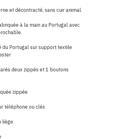
erne et décontracté, sans cuir animal.
abriquée à la main au Portugal avec
prochable.
é du Portugal sur support textile
ester
arés deux zippés et 1 boutons
aquée zippée
ur téléphone ou clés
 liège
e