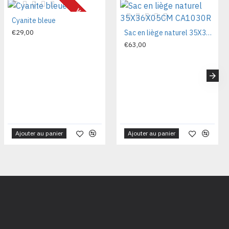
Vendu
Cyanite bleue
€29,00
Sac en liège naturel 35X36X05CM CA1030R
€63,00
Ajouter au panier
Ajouter au panier