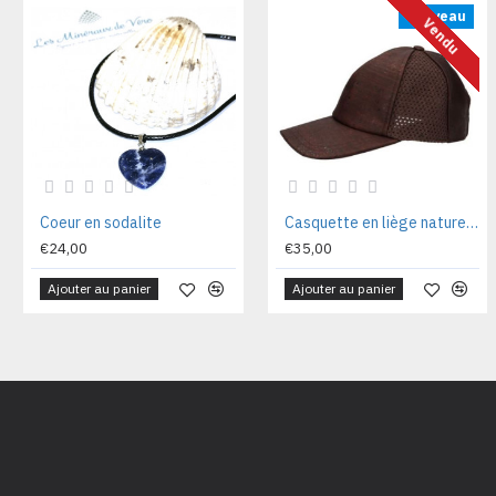
Nouveau
Vendu
Coeur en sodalite
Casquette en liège naturel coton rede MSCAQTMR58 Tl n.58
€24,00
€35,00
Ajouter au panier
Ajouter au panier