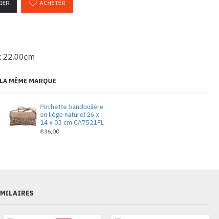
IER
ACHETER
x 22.00cm
 LA MÊME MARQUE
e
Pochette bandoulière
en liège naturel 26 x
14 x 03 cm CA7521FL
€36,00
IMILAIRES