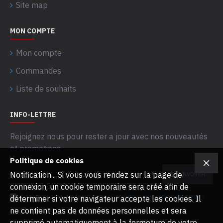
Site map
MON COMPTE
Mon compte
Commandes
Liste de souhaits
INFO-LETTRE
Rejoignez nous pour rester a jour avec nos nouveautés
et promotions
Politique de cookies
Notification... Si vous vous rendez sur la page de
ENVOYER
connexion, un cookie temporaire sera créé afin de
J’ai lu et approuvé la rubrique
Conditions générales de ventes
déterminer si votre navigateur accepte les cookies. Il
ne contient pas de données personnelles et sera
supprimé automatiquement à la fermeture de votre