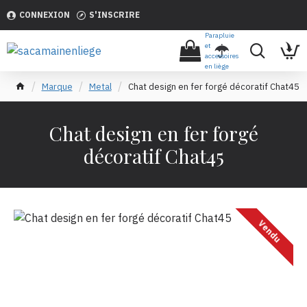
CONNEXION
S'INSCRIRE
Parapluie
et
accessoires
en liège
Marque
Metal
Chat design en fer forgé décoratif Chat45
Chat design en fer forgé
décoratif Chat45
Vendu