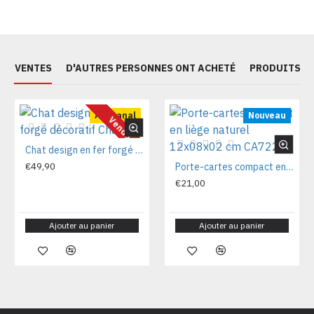
ES VENTES
D'AUTRES PERSONNES ONT ACHETÉ
PRODUITS S
Artisanal
Nouveau
Vendu
Chat design en fer forgé décoratif Chat70
€49,90
Porte-cartes compact en liège naturel 12x08x02 cm CA7225V
€21,00
Ajouter au panier
Ajouter au panier