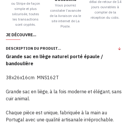
délai de retour de 14
ou Stripe de façon
Vous pourrez
jours ouvrables à
simple et plus
constater l’avancée
compter de la
sécurisée, toutes
de la livraison via le
réception du colis.
les transactions
site internet de La
sont cryptés.
Poste.
JE DÉCOUVRE...
DESCRIPTION DU PRODUIT...
Grande sac en liège naturel porté épaule /
bandoulière
38x26x16cm MNS162T
Grande sac en liège, à la fois moderne et élégant, sans
cuir animal.
Chaque pièce est unique, fabriquée à la main au
Portugal avec une qualité artisanale irréprochable.