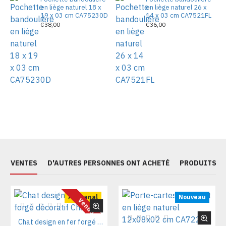
en liège naturel 18 x
en liège naturel 26 x
19 x 03 cm CA75230D
14 x 03 cm CA7521FL
€38,00
€36,00
ES VENTES
D'AUTRES PERSONNES ONT ACHETÉ
PRODUITS S
Artisanal
Nouveau
Vendu
Chat design en fer forgé décoratif Chat70