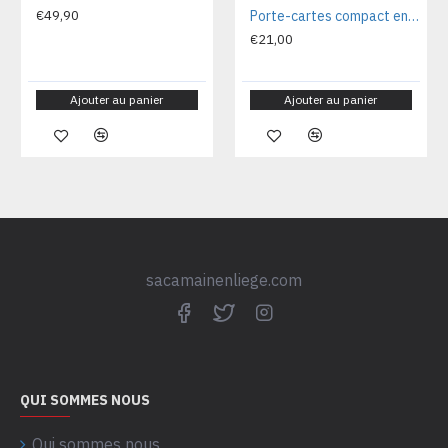
€49,90
Porte-cartes compact en liège naturel 12x08x02 cm CA7225V
€21,00
Ajouter au panier
Ajouter au panier
sacamainenliege.com
QUI SOMMES NOUS
Qui sommes nous