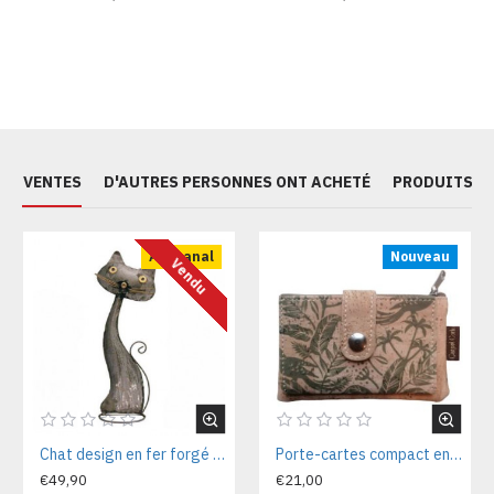
ES VENTES
D'AUTRES PERSONNES ONT ACHETÉ
PRODUITS S
Artisanal
Nouveau
Vendu
Chat design en fer forgé décoratif Chat70
Porte-cartes compact en liège naturel 12x08x02 cm CA7225V
€49,90
€21,00