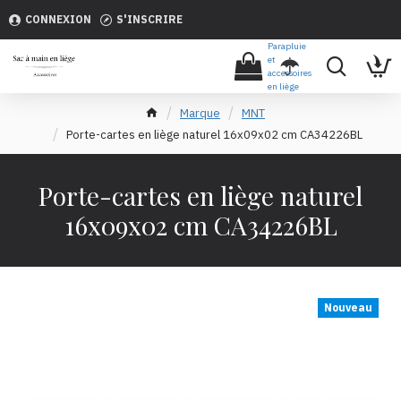
CONNEXION
S'INSCRIRE
Parapluie
et
accessoires
en liège
Marque
MNT
Porte-cartes en liège naturel 16x09x02 cm CA34226BL
Porte-cartes en liège naturel
16x09x02 cm CA34226BL
Nouveau