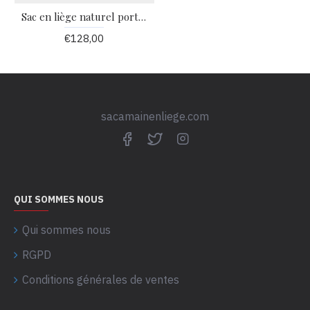
Sac en liège naturel porté épaule 36.5x24x13cm MNS77M
€128,00
sacamainenliege.com
QUI SOMMES NOUS
Qui sommes nous
RGPD
Conditions générales de ventes