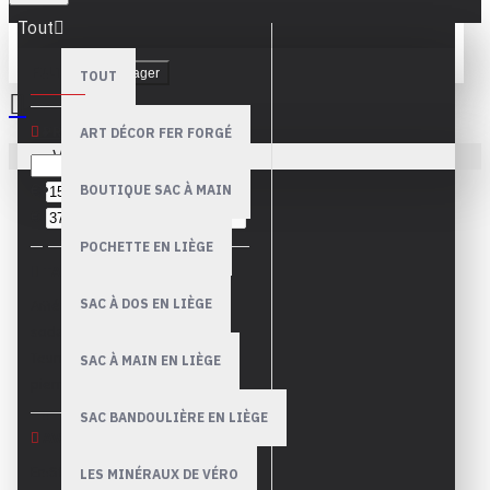
Tout
FILTRE
Dégager
TOUT
PRIX
ART DÉCOR FER FORGÉ
Votre panier est vide !
€
BOUTIQUE SAC À MAIN
€
POCHETTE EN LIÈGE
TAGS
SAC À DOS EN LIÈGE
Améthyste
Coeur
Coeur en
sodalite
Cyanite bleue
Tourmaline noire
pendentif
SAC À MAIN EN LIÈGE
pierre naturelle
SAC BANDOULIÈRE EN LIÈGE
AVAILABILITY
En Stock
En rupture de stock
LES MINÉRAUX DE VÉRO