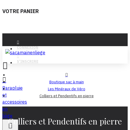
VOTRE PANIER
CONNEXION
S'INSCRIRE
Boutique sac à main
Parapluie
Les Minéraux de Véro
et
Colliers et Pendentifs en pierre
accessoires
en
liège
Colliers et Pendentifs en pierre