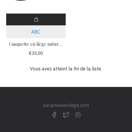
ABC
Casquette en liège naturel coton rede MSCAQTMR58 Tl n.58
€35,00
Vous avez atteint la fin de la liste.
sacamainenliege.com