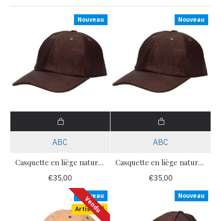
Nouveau
Nouveau
ABC
ABC
Casquette en liège naturel coton MSCAQTM56 Tl n.56
Casquette en liège naturel coton MSCAQTM58 Tl n.58
€35,00
€35,00
Nouveau
Nouveau
Vendu
Artisanal