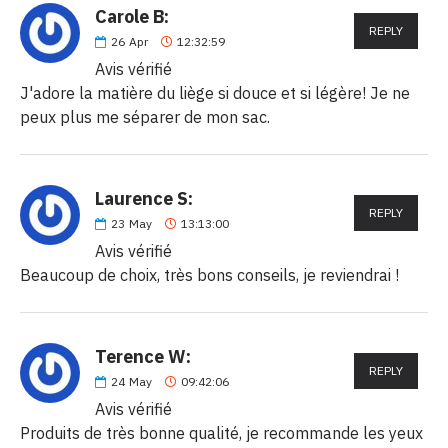
Carole B:
REPLY
26
Apr
12:32:59
Avis vérifié
J'adore la matière du liège si douce et si légère! Je ne
peux plus me séparer de mon sac.
Laurence S:
REPLY
23
May
13:13:00
Avis vérifié
Beaucoup de choix, très bons conseils, je reviendrai !
Terence W:
REPLY
24
May
09:42:06
Avis vérifié
Produits de très bonne qualité, je recommande les yeux